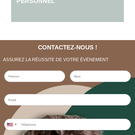
PERSONNEL
Besoin d'hôtesses, de serveurs, d'agents de sécurité
CONTACTEZ-NOUS !
ASSUREZ LA RÉUSSITE DE VOTRE ÉVÉNEMENT
Prénom
Nom
Email
Téléphone