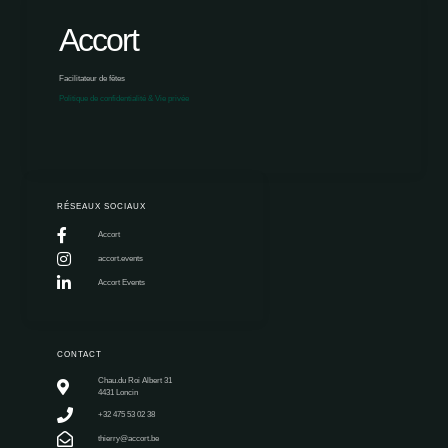
Accort
Facilitateur de fêtes
Politique de confidentialité & Vie privée
RÉSEAUX SOCIAUX
Accort
accort.events
Accort Events
CONTACT
Chau.du Roi Albert 31
4431 Loncin
+32 475 53 02 38
thierry@accort.be